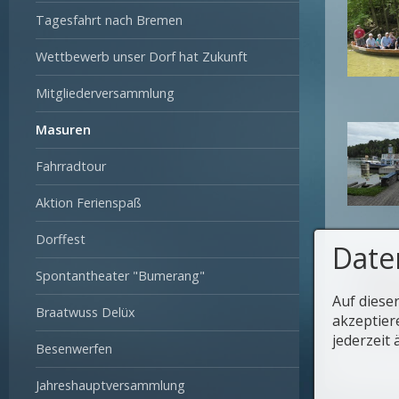
Tagesfahrt nach Bremen
Wettbewerb unser Dorf hat Zukunft
Mitgliederversammlung
Masuren
Fahrradtour
Aktion Ferienspaß
Dorffest
Date
Spontantheater "Bumerang"
Auf diese
Braatwuss Delüx
akzeptier
jederzeit 
Besenwerfen
Jahreshauptversammlung