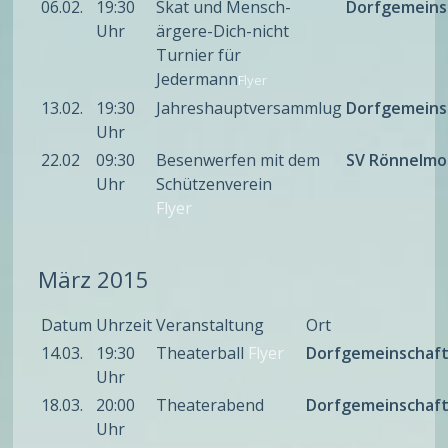
06.02.
19:30
Skat und Mensch-
Dorfgemeins
Uhr
ärgere-Dich-nicht
Turnier für
Jedermann
Flyer
13.02.
19:30
Jahreshauptversammlug
Dorfgemeins
Uhr
22.02
09:30
Besenwerfen mit dem
SV Rönnelmo
Uhr
Schützenverein
Flyer
März 2015
Datum
Uhrzeit
Veranstaltung
Ort
14.03.
19:30
Theaterball
Flyer
Dorfgemeinschaf
Uhr
18.03.
20:00
Theaterabend
Dorfgemeinschaf
Uhr