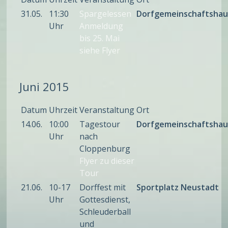
31.05.
11:30
Spargelessen
Dorfgemeinschaftshau
Uhr
Anmeldung
bis 25. Mai
siehe Flyer
Juni 2015
Datum
Uhrzeit
Veranstaltung
Ort
14.06.
10:00
Tagestour
Dorfgemeinschaftshau
Uhr
nach
Cloppenburg
Flyer zu dieser
Tour
21.06.
10-17
Dorffest mit
Sportplatz Neustadt
Uhr
Gottesdienst,
Schleuderball
und