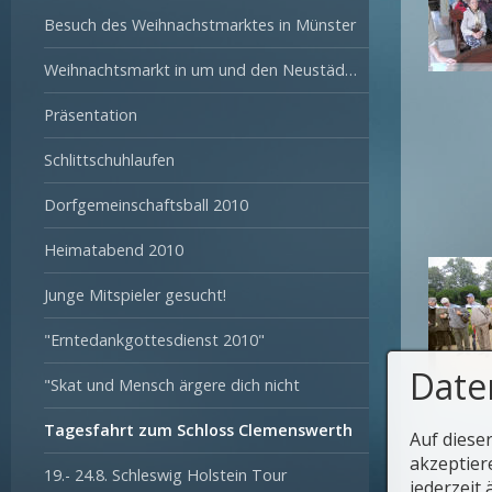
Besuch des Weihnachstmarktes in Münster
Weihnachtsmarkt in um und den Neustädter-Hof
Präsentation
Schlittschuhlaufen
Dorfgemeinschaftsball 2010
Heimatabend 2010
Junge Mitspieler gesucht!
"Erntedankgottesdienst 2010"
Date
"Skat und Mensch ärgere dich nicht
Tagesfahrt zum Schloss Clemenswerth
Auf diese
akzeptier
zurück 
19.- 24.8. Schleswig Holstein Tour
jederzeit 