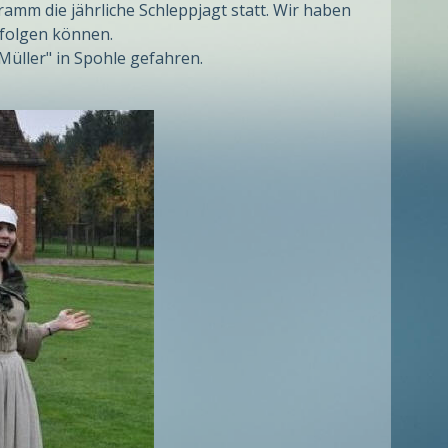
mm die jährliche Schleppjagt statt. Wir haben
rfolgen können.
üller" in Spohle gefahren.